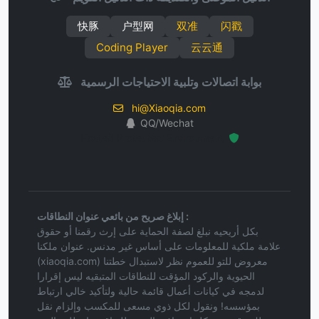
快豚
户型网
双准
闪戳
Coding Player
云云通
بوابة اتصالات وتلبية الاحتياجات الرسمية
hi@Xiaoqia.com
QQ/Wechat
Hosted Protected Environment
إبلاغ صريح من بائعي عنوان النطاقات :
بكل أريحيه نبلغ لصفة الحماية على إرث رقمنا أو حقوق
علامة ملكية للمعلومات على أساس غير مدنس. عنوان ملكنا
(xiaoqia.com) معروض للتو للعموم نظر لاستبدال خطتنا
الحيوية والركود المؤقت للنطاقات المتبقيه ليس إقرارا
لدمجه في كيانات أعمال قائمة حالية ولتأكيد خالي ارتباط
بمؤسسه! ونقول لكل ذوي مسعى للمكسب وإلزام نقل