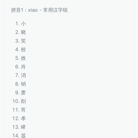
拼音1：xiao - 常用汉字组
小
晓
笑
校
效
肖
消
销
萧
削
宵
孝
哮
嚣