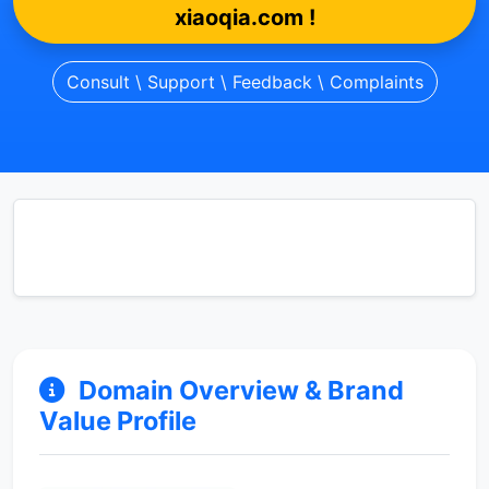
xiaoqia.com !
Consult \ Support \ Feedback \ Complaints
Domain Overview & Brand
Value Profile