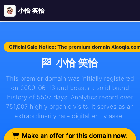
小恰 笑恰
Official Sale Notice: The premium domain Xiaoqia.com 
小恰 笑恰
This premier domain was initially registered
on 2009-06-13 and boasts a solid brand
history of 5507 days. Analytics record over
751,007 highly organic visits. It serves as an
extraordinarily rare digital entry asset.
Make an offer for this domain now: